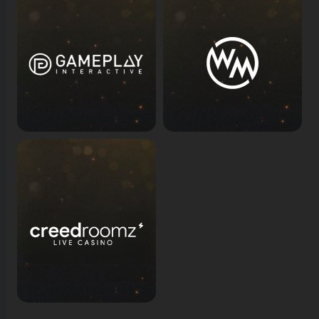
chơi
chơi
chơi
chơi