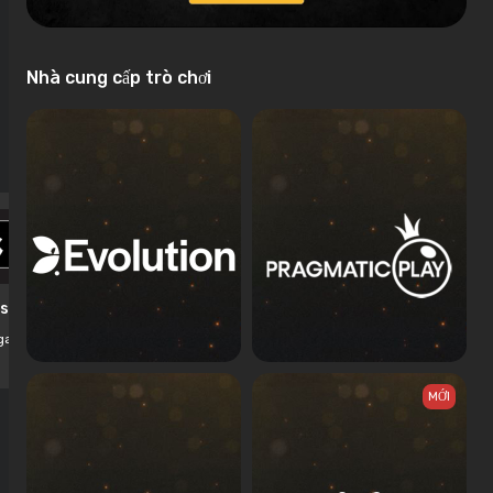
Nhà cung cấp trò chơi
 start the game !
gay, Thắng ngay
MỚI